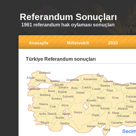
Referandum Sonuçları
1961 referandum hak oylaması sonuçları
Anasayfa
Milletvekili
2010
Türkiye Referandum sonuçları
Kirklareli
Sinop
Edirne
Kastamonu
Zonguldak
Tekirdag
Istanbul
Samsun
Trab
Ordu
Kocaeli
Giresun
Amasya
Sakarya
Cankiri
Bolu
Gumush
Canakkale
Corum
Tokat
Bursa
Bilecik
Ankara
Balikesir
Eskisehir
Erzinca
Yozgat
Sivas
Kutahya
Kirsehir
Tunce
Manisa
Afyon
Nevsehir
Usak
Elazig
Izmir
Kayseri
Malatya
Konya
K. Maras
Di
Aydin
Denizli
Isparta
Nigde
Adiyaman
Burdur
Sanliurfa
Mugla
Gaziantep
Antalya
Adana
Mersin
Hatay