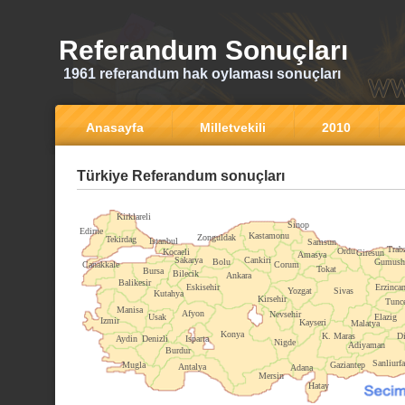
Referandum Sonuçları
1961 referandum hak oylaması sonuçları
Anasayfa
Milletvekili
2010
Türkiye Referandum sonuçları
Kirklareli
Sinop
Edirne
Kastamonu
Zonguldak
Tekirdag
Istanbul
Samsun
Trab
Ordu
Kocaeli
Giresun
Amasya
Sakarya
Cankiri
Bolu
Gumush
Canakkale
Corum
Tokat
Bursa
Bilecik
Ankara
Balikesir
Eskisehir
Erzinca
Yozgat
Sivas
Kutahya
Kirsehir
Tunce
Manisa
Afyon
Nevsehir
Usak
Elazig
Izmir
Kayseri
Malatya
Konya
K. Maras
Di
Aydin
Denizli
Isparta
Nigde
Adiyaman
Burdur
Sanliurfa
Mugla
Gaziantep
Antalya
Adana
Mersin
Hatay