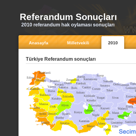
Referandum Sonuçları
2010 referandum hak oylaması sonuçları
Anasayfa
Milletvekili
2010
Türkiye Referandum sonuçları
Kirklareli
Sinop
Bartin
Edirne
Kastamonu
Zonguldak
Tekirdag
Istanbul
Samsun
Duzce
Karabuk
Trab
Ordu
Kocaeli
Giresun
Amasya
Yalova
Sakarya
Cankiri
Bolu
Gumush
Canakkale
Corum
Tokat
Bursa
Bilecik
Ankara
Balikesir
Kirikkale
Eskisehir
Erzinca
Yozgat
Sivas
Kutahya
Kirsehir
Tunce
Manisa
Afyon
Nevsehir
Usak
Elazig
Izmir
Kayseri
Malatya
Aksaray
Konya
K. Maras
Di
Aydin
Denizli
Isparta
Nigde
Adiyaman
Burdur
Osmaniye
Karaman
Sanliurfa
Mugla
Gaziantep
Antalya
Adana
Mersin
Kilis
Hatay