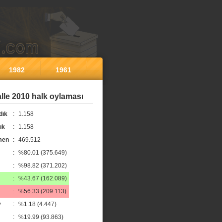
1982
1961
le 2010 halk oylaması
dık
:
1.158
ık
:
1.158
men
:
469.512
:
%80.01 (375.649)
:
%98.82 (371.202)
:
%43.67 (162.089)
:
%56.33 (209.113)
y
:
%1.18 (4.447)
:
%19.99 (93.863)