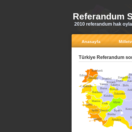
Referandum S
2010 referandum hak oyla
Anasayfa
Milletv
Türkiye Referandum son
Kirklareli
Ba
Edirne
Zonguldak
Tekirdag
Istanbul
Duzce
Kar
Kocaeli
Yalova
Sakarya
Bolu
Canakkale
Bursa
Bilecik
Ank
Balikesir
Eskisehir
Kutahya
Manisa
Afyon
Usak
Izmir
Kony
Aydin
Denizli
Isparta
Burdur
K
Mugla
Antalya