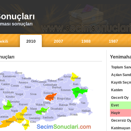
onuçları
ması sonuçları
ekili
2010
2007
1988
1987
uçları
Yenimahal
Toplam San
Sinop
rtin
Açılan Sand
Kastamonu
Artvin
Ardahan
Samsun
Rize
abuk
Trabzon
Ordu
Giresun
Kayıtlı Seç
Amasya
Cankiri
Kars
Gumushane
Corum
Tokat
Bayburt
Igdir
ara
Katılım
Erzurum
Agri
Kirikkale
Erzincan
Yozgat
Sivas
Kirsehir
Gecerli Oy
Tunceli
Bingol
Mus
Nevsehir
Elazig
Van
Kayseri
Bitlis
Malatya
Batman
Evet
Aksaray
a
K. Maras
Diyarbakir
Siirt
Nigde
Hakkari
Adiyaman
Hayir
Osmaniye
Sirnak
Mardin
araman
Sanliurfa
Gaziantep
Adana
Gecersiz O
Mersin
Kilis
Hatay
Katılmayan