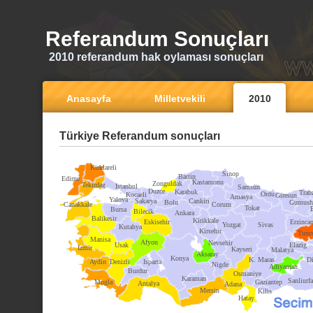
Referandum Sonuçları
2010 referandum hak oylaması sonuçları
Anasayfa
Milletvekili
2010
Türkiye Referandum sonuçları
Kirklareli
Sinop
Bartin
Edirne
Kastamonu
Zonguldak
Tekirdag
Istanbul
Samsun
Duzce
Karabuk
Trab
Ordu
Kocaeli
Giresun
Amasya
Yalova
Sakarya
Cankiri
Bolu
Gumush
Canakkale
Corum
Tokat
Bursa
Bilecik
Ankara
Balikesir
Kirikkale
Eskisehir
Erzinca
Yozgat
Sivas
Kutahya
Kirsehir
Tunce
Manisa
Afyon
Nevsehir
Usak
Elazig
Izmir
Kayseri
Malatya
Aksaray
Konya
K. Maras
Di
Aydin
Denizli
Isparta
Nigde
Adiyaman
Burdur
Osmaniye
Karaman
Sanliurfa
Mugla
Gaziantep
Antalya
Adana
Mersin
Kilis
Hatay