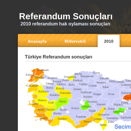
Referandum Sonuçları
2010 referandum hak oylaması sonuçları
Anasayfa
Milletvekili
2010
Türkiye Referandum sonuçları
Kirklareli
Sinop
Bartin
Edirne
Kastamonu
Zonguldak
Tekirdag
Istanbul
Samsun
Duzce
Karabuk
Trab
Ordu
Kocaeli
Giresun
Amasya
Yalova
Sakarya
Cankiri
Bolu
Gumush
Canakkale
Corum
Tokat
Bursa
Bilecik
Ankara
Balikesir
Kirikkale
Eskisehir
Erzinca
Yozgat
Sivas
Kutahya
Kirsehir
Tunce
Manisa
Afyon
Nevsehir
Usak
Elazig
Izmir
Kayseri
Malatya
Aksaray
Konya
K. Maras
Di
Aydin
Denizli
Isparta
Nigde
Adiyaman
Burdur
Osmaniye
Karaman
Sanliurfa
Mugla
Gaziantep
Antalya
Adana
Mersin
Kilis
Hatay