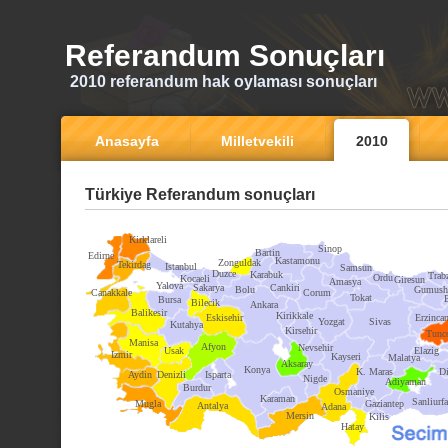
Referandum Sonuçları
2010 referandum hak oylaması sonuçları
Anasayfa
Milletvekili
2010
Türkiye Referandum sonuçları
Kirklareli
Sinop
Bartin
Edirne
Kastamonu
Zonguldak
Tekirdag
Istanbul
Samsun
Duzce
Karabuk
Trab
Ordu
Kocaeli
Giresun
Amasya
Yalova
Sakarya
Cankiri
Bolu
Gumush
Canakkale
Corum
Tokat
Bursa
Bilecik
Ankara
Balikesir
Kirikkale
Eskisehir
Erzinca
Yozgat
Sivas
Kutahya
Kirsehir
Tunce
Manisa
Afyon
Nevsehir
Usak
Elazig
Izmir
Kayseri
Malatya
Aksaray
Konya
K. Maras
Di
Aydin
Denizli
Isparta
Nigde
Adiyaman
Burdur
Osmaniye
Karaman
Sanliurfa
Mugla
Gaziantep
Antalya
Adana
Mersin
Kilis
Hatay