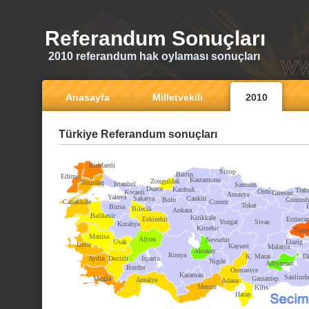
Referandum Sonuçları
2010 referandum hak oylaması sonuçları
Anasayfa
Milletvekili
2010
Türkiye Referandum sonuçları
Kirklareli
Sinop
Bartin
Edirne
Kastamonu
Zonguldak
Tekirdag
Istanbul
Samsun
Duzce
Karabuk
Trab
Ordu
Kocaeli
Giresun
Amasya
Yalova
Sakarya
Cankiri
Bolu
Gumush
Canakkale
Corum
Tokat
Bursa
Bilecik
Ankara
Balikesir
Kirikkale
Eskisehir
Erzinca
Yozgat
Sivas
Kutahya
Kirsehir
Tunce
Manisa
Afyon
Nevsehir
Usak
Elazig
Izmir
Kayseri
Malatya
Aksaray
Konya
K. Maras
Di
Aydin
Denizli
Isparta
Nigde
Adiyaman
Burdur
Osmaniye
Karaman
Sanliurfa
Mugla
Gaziantep
Antalya
Adana
Mersin
Kilis
Hatay