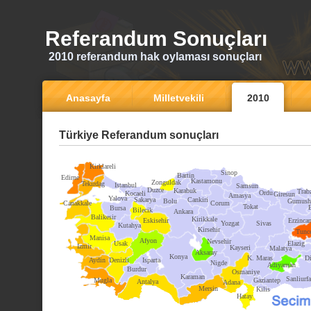
Referandum Sonuçları
2010 referandum hak oylaması sonuçları
Anasayfa
Milletvekili
2010
Türkiye Referandum sonuçları
Kirklareli
Sinop
Bartin
Edirne
Kastamonu
Zonguldak
Tekirdag
Istanbul
Samsun
Duzce
Karabuk
Trab
Ordu
Kocaeli
Giresun
Amasya
Yalova
Sakarya
Cankiri
Bolu
Gumush
Canakkale
Corum
Tokat
Bursa
Bilecik
Ankara
Balikesir
Kirikkale
Eskisehir
Erzinca
Yozgat
Sivas
Kutahya
Kirsehir
Tunce
Manisa
Afyon
Nevsehir
Usak
Elazig
Izmir
Kayseri
Malatya
Aksaray
Konya
K. Maras
Di
Aydin
Denizli
Isparta
Nigde
Adiyaman
Burdur
Osmaniye
Karaman
Sanliurfa
Mugla
Gaziantep
Antalya
Adana
Mersin
Kilis
Hatay