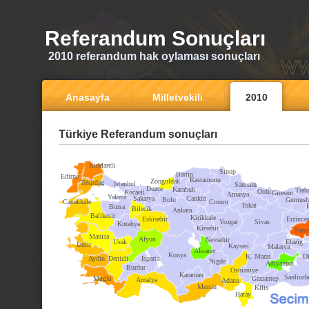
Referandum Sonuçları
2010 referandum hak oylaması sonuçları
Anasayfa
Milletvekili
2010
Türkiye Referandum sonuçları
Kirklareli
Sinop
Bartin
Edirne
Kastamonu
Zonguldak
Tekirdag
Istanbul
Samsun
Duzce
Karabuk
Trab
Ordu
Kocaeli
Giresun
Amasya
Yalova
Sakarya
Cankiri
Bolu
Gumush
Canakkale
Corum
Tokat
Bursa
Bilecik
Ankara
Balikesir
Kirikkale
Eskisehir
Erzinca
Yozgat
Sivas
Kutahya
Kirsehir
Tunce
Manisa
Afyon
Nevsehir
Usak
Elazig
Izmir
Kayseri
Malatya
Aksaray
Konya
K. Maras
Di
Aydin
Denizli
Isparta
Nigde
Adiyaman
Burdur
Osmaniye
Karaman
Sanliurfa
Mugla
Gaziantep
Antalya
Adana
Mersin
Kilis
Hatay