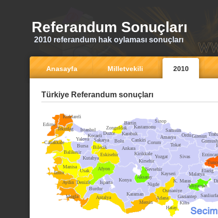
Referandum Sonuçları
2010 referandum hak oylaması sonuçları
Anasayfa
Milletvekili
2010
Türkiye Referandum sonuçları
Kirklareli
Sinop
Bartin
Edirne
Kastamonu
Zonguldak
Tekirdag
Istanbul
Samsun
Duzce
Karabuk
Trab
Ordu
Kocaeli
Giresun
Amasya
Yalova
Sakarya
Cankiri
Bolu
Gumush
Canakkale
Corum
Tokat
Bursa
Bilecik
Ankara
Balikesir
Kirikkale
Eskisehir
Erzinca
Yozgat
Sivas
Kutahya
Kirsehir
Tunce
Manisa
Afyon
Nevsehir
Usak
Elazig
Izmir
Kayseri
Malatya
Aksaray
Konya
K. Maras
Di
Aydin
Denizli
Isparta
Nigde
Adiyaman
Burdur
Osmaniye
Karaman
Sanliurfa
Mugla
Gaziantep
Antalya
Adana
Mersin
Kilis
Hatay