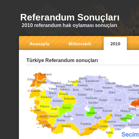
Referandum Sonuçları
2010 referandum hak oylaması sonuçları
Anasayfa
Milletvekili
2010
Türkiye Referandum sonuçları
Kirklareli
Sinop
Bartin
Edirne
Kastamonu
Zonguldak
Tekirdag
Istanbul
Samsun
Duzce
Karabuk
Trab
Ordu
Kocaeli
Giresun
Amasya
Yalova
Sakarya
Cankiri
Bolu
Gumush
Canakkale
Corum
Tokat
Bursa
Bilecik
Ankara
Balikesir
Kirikkale
Eskisehir
Erzinca
Yozgat
Sivas
Kutahya
Kirsehir
Tunce
Manisa
Afyon
Nevsehir
Usak
Elazig
Izmir
Kayseri
Malatya
Aksaray
Konya
K. Maras
Di
Aydin
Denizli
Isparta
Nigde
Adiyaman
Burdur
Osmaniye
Karaman
Sanliurfa
Mugla
Gaziantep
Antalya
Adana
Mersin
Kilis
Hatay