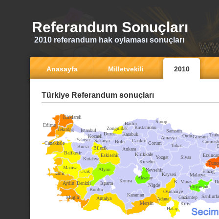
Referandum Sonuçları
2010 referandum hak oylaması sonuçları
Anasayfa
Milletvekili
2010
Türkiye Referandum sonuçları
Kirklareli
Sinop
Bartin
Edirne
Kastamonu
Zonguldak
Tekirdag
Istanbul
Samsun
Duzce
Karabuk
Trab
Ordu
Kocaeli
Giresun
Amasya
Yalova
Sakarya
Cankiri
Bolu
Gumush
Canakkale
Corum
Tokat
Bursa
Bilecik
Ankara
Balikesir
Kirikkale
Eskisehir
Erzinca
Yozgat
Sivas
Kutahya
Kirsehir
Tunce
Manisa
Afyon
Nevsehir
Usak
Elazig
Izmir
Kayseri
Malatya
Aksaray
Konya
K. Maras
Di
Aydin
Denizli
Isparta
Nigde
Adiyaman
Burdur
Osmaniye
Karaman
Sanliurfa
Mugla
Gaziantep
Antalya
Adana
Mersin
Kilis
Hatay