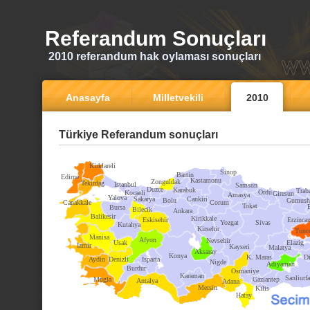
Referandum Sonuçları
2010 referandum hak oylaması sonuçları
Anasayfa
Milletvekili
2010
Türkiye Referandum sonuçları
Kirklareli
Sinop
Bartin
Edirne
Kastamonu
Zonguldak
Tekirdag
Istanbul
Samsun
Duzce
Karabuk
Trab
Ordu
Kocaeli
Giresun
Amasya
Yalova
Sakarya
Cankiri
Bolu
Gumush
Canakkale
Corum
Tokat
Bursa
Bilecik
Ankara
Balikesir
Kirikkale
Eskisehir
Erzinca
Yozgat
Sivas
Kutahya
Kirsehir
Tunce
Manisa
Afyon
Nevsehir
Usak
Elazig
Izmir
Kayseri
Malatya
Aksaray
Konya
K. Maras
Di
Aydin
Denizli
Isparta
Nigde
Adiyaman
Burdur
Osmaniye
Karaman
Sanliurfa
Mugla
Gaziantep
Antalya
Adana
Mersin
Kilis
Hatay