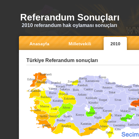
Referandum Sonuçları
2010 referandum hak oylaması sonuçları
Anasayfa
Milletvekili
2010
Türkiye Referandum sonuçları
Kirklareli
Sinop
Bartin
Edirne
Kastamonu
Zonguldak
Tekirdag
Istanbul
Samsun
Duzce
Karabuk
Trab
Ordu
Kocaeli
Giresun
Amasya
Yalova
Sakarya
Cankiri
Bolu
Gumush
Canakkale
Corum
Tokat
Bursa
Bilecik
Ankara
Balikesir
Kirikkale
Eskisehir
Erzinca
Yozgat
Sivas
Kutahya
Kirsehir
Tunce
Manisa
Afyon
Nevsehir
Usak
Elazig
Izmir
Kayseri
Malatya
Aksaray
Konya
K. Maras
Di
Aydin
Denizli
Isparta
Nigde
Adiyaman
Burdur
Osmaniye
Karaman
Sanliurfa
Mugla
Gaziantep
Antalya
Adana
Mersin
Kilis
Hatay