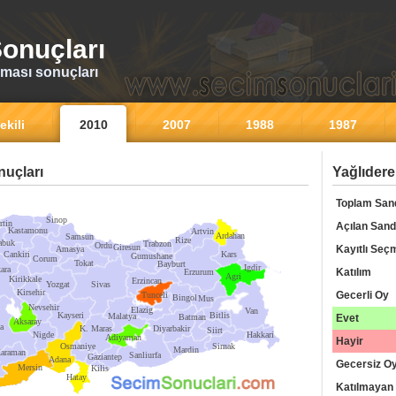
onuçları
ması sonuçları
ekili
2010
2007
1988
1987
uçları
Yağlıdere
Toplam San
Sinop
rtin
Açılan Sand
Kastamonu
Artvin
Ardahan
Samsun
Rize
abuk
Trabzon
Ordu
Giresun
Kayıtlı Seç
Amasya
Cankiri
Kars
Gumushane
Corum
Tokat
Bayburt
Igdir
ara
Katılım
Erzurum
Agri
Kirikkale
Erzincan
Yozgat
Sivas
Kirsehir
Gecerli Oy
Tunceli
Bingol
Mus
Nevsehir
Elazig
Van
Kayseri
Bitlis
Malatya
Batman
Evet
Aksaray
a
K. Maras
Diyarbakir
Siirt
Nigde
Hakkari
Adiyaman
Hayir
Osmaniye
Sirnak
Mardin
araman
Sanliurfa
Gaziantep
Adana
Gecersiz O
Mersin
Kilis
Hatay
Katılmayan