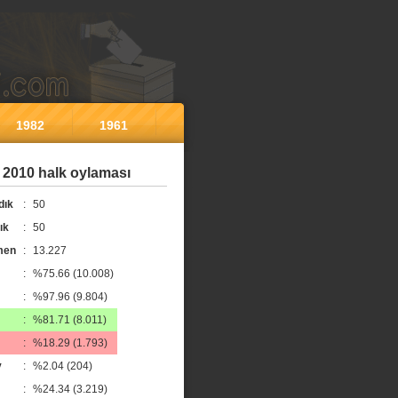
1982
1961
 2010 halk oylaması
dık
:
50
ık
:
50
men
:
13.227
:
%75.66 (10.008)
:
%97.96 (9.804)
:
%81.71 (8.011)
:
%18.29 (1.793)
y
:
%2.04 (204)
:
%24.34 (3.219)