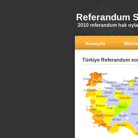
Referandum S
2010 referandum hak oyla
Anasayfa
Milletv
Türkiye Referandum son
Kirklareli
Ba
Edirne
Zonguldak
Tekirdag
Istanbul
Duzce
Kar
Kocaeli
Yalova
Sakarya
Bolu
Canakkale
Bursa
Bilecik
Ank
Balikesir
Eskisehir
Kutahya
Manisa
Afyon
Usak
Izmir
Kony
Aydin
Denizli
Isparta
Burdur
K
Mugla
Antalya