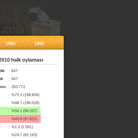
1982
1961
2010 halk oylaması
dık
:
647
ık
:
647
men
:
263.772
:
%75.3 (198.609)
:
%98.7 (196.028)
:
%50.1 (98.207)
:
%49.9 (97.821)
y
:
%1.3 (2.581)
:
%24.7 (65.163)