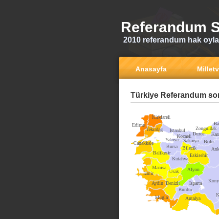
Referandum S
2010 referandum hak oyla
Anasayfa
Milletv
Türkiye Referandum son
Kirklareli
Ba
Edirne
Zonguldak
Tekirdag
Istanbul
Duzce
Kar
Kocaeli
Yalova
Sakarya
Bolu
Canakkale
Bursa
Bilecik
Ank
Balikesir
Eskisehir
Kutahya
Manisa
Afyon
Usak
Izmir
Kony
Aydin
Denizli
Isparta
Burdur
K
Mugla
Antalya