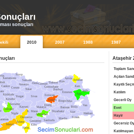
onuçları
ması sonuçları
ekili
2010
2007
1988
1987
uçları
Ataşehir 
Toplam San
Sinop
rtin
Açılan Sand
Kastamonu
Artvin
Ardahan
Samsun
Rize
abuk
Trabzon
Ordu
Giresun
Kayıtlı Seç
Amasya
Cankiri
Kars
Gumushane
Corum
Tokat
Bayburt
Igdir
ara
Katılım
Erzurum
Agri
Kirikkale
Erzincan
Yozgat
Sivas
Kirsehir
Gecerli Oy
Tunceli
Bingol
Mus
Nevsehir
Elazig
Van
Kayseri
Bitlis
Malatya
Batman
Evet
Aksaray
a
K. Maras
Diyarbakir
Siirt
Nigde
Hakkari
Adiyaman
Hayir
Osmaniye
Sirnak
Mardin
araman
Sanliurfa
Gaziantep
Adana
Gecersiz O
Mersin
Kilis
Hatay
Katılmayan