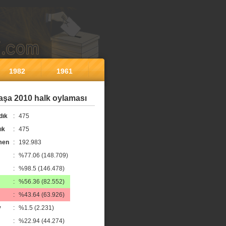
1982
1961
şa 2010 halk oylaması
dık
:
475
ık
:
475
men
:
192.983
:
%77.06 (148.709)
:
%98.5 (146.478)
:
%56.36 (82.552)
:
%43.64 (63.926)
y
:
%1.5 (2.231)
:
%22.94 (44.274)