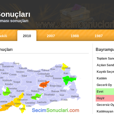
onuçları
ması sonuçları
ekili
2010
2007
1988
1987
uçları
Bayrampa
Toplam San
Sinop
rtin
Açılan Sand
Kastamonu
Artvin
Ardahan
Samsun
Rize
abuk
Trabzon
Ordu
Giresun
Kayıtlı Seç
Amasya
Cankiri
Kars
Gumushane
Corum
Tokat
Bayburt
Igdir
ara
Katılım
Erzurum
Agri
Kirikkale
Erzincan
Yozgat
Sivas
Kirsehir
Gecerli Oy
Tunceli
Bingol
Mus
Nevsehir
Elazig
Van
Kayseri
Bitlis
Malatya
Batman
Evet
Aksaray
a
K. Maras
Diyarbakir
Siirt
Nigde
Hakkari
Adiyaman
Hayir
Osmaniye
Sirnak
Mardin
araman
Sanliurfa
Gaziantep
Adana
Gecersiz O
Mersin
Kilis
Hatay
Katılmayan