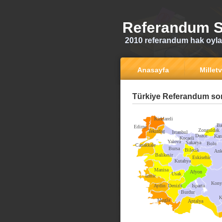
Referandum S
2010 referandum hak oyla
Anasayfa
Milletv
Türkiye Referandum son
Kirklareli
Ba
Edirne
Zonguldak
Tekirdag
Istanbul
Duzce
Kar
Kocaeli
Yalova
Sakarya
Bolu
Canakkale
Bursa
Bilecik
Ank
Balikesir
Eskisehir
Kutahya
Manisa
Afyon
Usak
Izmir
Kony
Aydin
Denizli
Isparta
Burdur
K
Mugla
Antalya