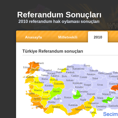
Referandum Sonuçları
2010 referandum hak oylaması sonuçları
Anasayfa
Milletvekili
2010
Türkiye Referandum sonuçları
Kirklareli
Sinop
Bartin
Edirne
Kastamonu
Zonguldak
Tekirdag
Istanbul
Samsun
Duzce
Karabuk
Trab
Ordu
Kocaeli
Giresun
Amasya
Yalova
Sakarya
Cankiri
Bolu
Gumush
Canakkale
Corum
Tokat
Bursa
Bilecik
Ankara
Balikesir
Kirikkale
Eskisehir
Erzinca
Yozgat
Sivas
Kutahya
Kirsehir
Tunce
Manisa
Afyon
Nevsehir
Usak
Elazig
Izmir
Kayseri
Malatya
Aksaray
Konya
K. Maras
Di
Aydin
Denizli
Isparta
Nigde
Adiyaman
Burdur
Osmaniye
Karaman
Sanliurfa
Mugla
Gaziantep
Antalya
Adana
Mersin
Kilis
Hatay