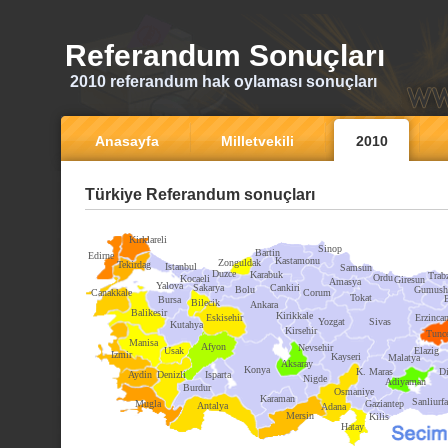
Referandum Sonuçları
2010 referandum hak oylaması sonuçları
Anasayfa
Milletvekili
2010
Türkiye Referandum sonuçları
Kirklareli
Sinop
Bartin
Edirne
Kastamonu
Zonguldak
Tekirdag
Istanbul
Samsun
Duzce
Karabuk
Trab
Ordu
Kocaeli
Giresun
Amasya
Yalova
Sakarya
Cankiri
Bolu
Gumush
Canakkale
Corum
Tokat
Bursa
Bilecik
Ankara
Balikesir
Kirikkale
Eskisehir
Erzinca
Yozgat
Sivas
Kutahya
Kirsehir
Tunce
Manisa
Afyon
Nevsehir
Usak
Elazig
Izmir
Kayseri
Malatya
Aksaray
Konya
K. Maras
Di
Aydin
Denizli
Isparta
Nigde
Adiyaman
Burdur
Osmaniye
Karaman
Sanliurfa
Mugla
Gaziantep
Antalya
Adana
Mersin
Kilis
Hatay