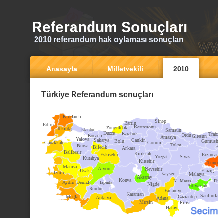
Referandum Sonuçları
2010 referandum hak oylaması sonuçları
Anasayfa
Milletvekili
2010
Türkiye Referandum sonuçları
Kirklareli
Sinop
Bartin
Edirne
Kastamonu
Zonguldak
Tekirdag
Istanbul
Samsun
Duzce
Karabuk
Trab
Ordu
Kocaeli
Giresun
Amasya
Yalova
Sakarya
Cankiri
Bolu
Gumush
Canakkale
Corum
Tokat
Bursa
Bilecik
Ankara
Balikesir
Kirikkale
Eskisehir
Erzinca
Yozgat
Sivas
Kutahya
Kirsehir
Tunce
Manisa
Afyon
Nevsehir
Usak
Elazig
Izmir
Kayseri
Malatya
Aksaray
Konya
K. Maras
Di
Aydin
Denizli
Isparta
Nigde
Adiyaman
Burdur
Osmaniye
Karaman
Sanliurfa
Mugla
Gaziantep
Antalya
Adana
Mersin
Kilis
Hatay