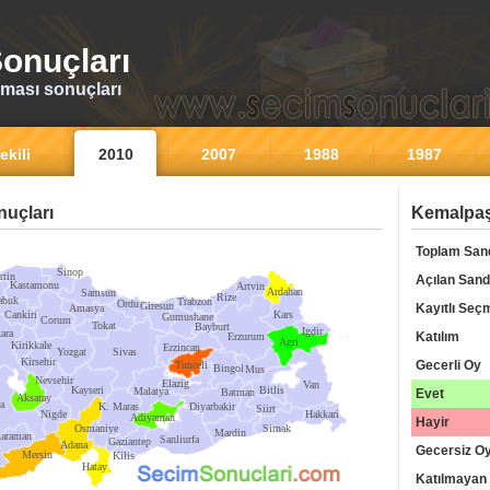
onuçları
ması sonuçları
ekili
2010
2007
1988
1987
uçları
Kemalpaş
Toplam San
Sinop
rtin
Açılan Sand
Kastamonu
Artvin
Ardahan
Samsun
Rize
abuk
Trabzon
Ordu
Giresun
Kayıtlı Seç
Amasya
Cankiri
Kars
Gumushane
Corum
Tokat
Bayburt
Igdir
ara
Katılım
Erzurum
Agri
Kirikkale
Erzincan
Yozgat
Sivas
Kirsehir
Gecerli Oy
Tunceli
Bingol
Mus
Nevsehir
Elazig
Van
Kayseri
Bitlis
Malatya
Batman
Evet
Aksaray
a
K. Maras
Diyarbakir
Siirt
Nigde
Hakkari
Adiyaman
Hayir
Osmaniye
Sirnak
Mardin
araman
Sanliurfa
Gaziantep
Adana
Gecersiz O
Mersin
Kilis
Hatay
Katılmayan