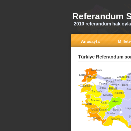
Referandum S
2010 referandum hak oyla
Anasayfa
Milletv
Türkiye Referandum son
Kirklareli
Ba
Edirne
Zonguldak
Tekirdag
Istanbul
Duzce
Kar
Kocaeli
Yalova
Sakarya
Bolu
Canakkale
Bursa
Bilecik
Ank
Balikesir
Eskisehir
Kutahya
Manisa
Afyon
Usak
Izmir
Kony
Aydin
Denizli
Isparta
Burdur
K
Mugla
Antalya