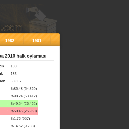
1982
1961
a 2010 halk oylaması
dık
:
183
ık
:
183
men
:
63.607
:
%85.48 (54.369)
:
%98.24 (53.412)
:
%49.54 (26.462)
:
%50.46 (26.950)
y
:
%1.76 (957)
:
%14.52 (9.238)