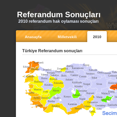
Referandum Sonuçları
2010 referandum hak oylaması sonuçları
Anasayfa
Milletvekili
2010
Türkiye Referandum sonuçları
Kirklareli
Sinop
Bartin
Edirne
Kastamonu
Zonguldak
Tekirdag
Istanbul
Samsun
Duzce
Karabuk
Trab
Ordu
Kocaeli
Giresun
Amasya
Yalova
Sakarya
Cankiri
Bolu
Gumush
Canakkale
Corum
Tokat
Bursa
Bilecik
Ankara
Balikesir
Kirikkale
Eskisehir
Erzinca
Yozgat
Sivas
Kutahya
Kirsehir
Tunce
Manisa
Afyon
Nevsehir
Usak
Elazig
Izmir
Kayseri
Malatya
Aksaray
Konya
K. Maras
Di
Aydin
Denizli
Isparta
Nigde
Adiyaman
Burdur
Osmaniye
Karaman
Sanliurfa
Mugla
Gaziantep
Antalya
Adana
Mersin
Kilis
Hatay