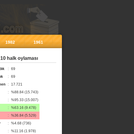
1982
1961
10 halk oylaması
dık
:
69
ık
:
69
men
:
17.721
:
%88.84 (15.743)
:
%95.33 (15.007)
:
%63.16 (9.478)
:
%36.84 (5.529)
y
:
%4.68 (736)
:
%11.16 (1.978)