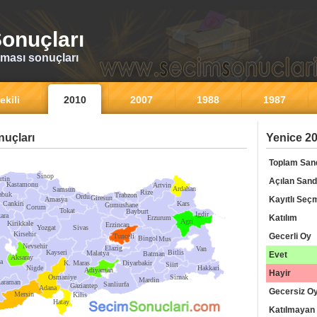
onuçları
ması sonuçları
ekili
2010
2007
1988
1987
uçları
Yenice 20
Toplam San
Sinop
rtin
Açılan Sand
Kastamonu
Artvin
Ardahan
Samsun
Rize
abuk
Trabzon
Ordu
Giresun
Kayıtlı Seç
Amasya
Cankiri
Kars
Gumushane
Corum
Tokat
Bayburt
Igdir
ara
Katılım
Erzurum
Agri
Kirikkale
Erzincan
Yozgat
Sivas
Kirsehir
Gecerli Oy
Tunceli
Bingol
Mus
Nevsehir
Elazig
Van
Kayseri
Bitlis
Malatya
Batman
Evet
Aksaray
a
K. Maras
Diyarbakir
Siirt
Nigde
Hakkari
Adiyaman
Hayir
Osmaniye
Sirnak
Mardin
araman
Sanliurfa
Gaziantep
Adana
Gecersiz O
Mersin
Kilis
Hatay
Katılmayan