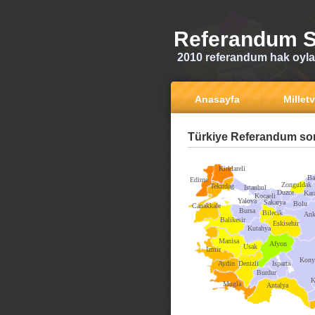
Referandum S
2010 referandum hak oyla
Anasayfa
Milletv
Türkiye Referandum son
Kirklareli
Ba
Edirne
Zonguldak
Tekirdag
Istanbul
Duzce
Kar
Kocaeli
Yalova
Sakarya
Bolu
Canakkale
Bursa
Bilecik
Ank
Balikesir
Eskisehir
Kutahya
Manisa
Afyon
Usak
Izmir
Kony
Aydin
Denizli
Isparta
Burdur
K
Mugla
Antalya