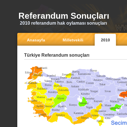
Referandum Sonuçları
2010 referandum hak oylaması sonuçları
Anasayfa
Milletvekili
2010
Türkiye Referandum sonuçları
Kirklareli
Sinop
Bartin
Edirne
Kastamonu
Zonguldak
Tekirdag
Istanbul
Samsun
Duzce
Karabuk
Trab
Ordu
Kocaeli
Giresun
Amasya
Yalova
Sakarya
Cankiri
Bolu
Gumush
Canakkale
Corum
Tokat
Bursa
Bilecik
Ankara
Balikesir
Kirikkale
Eskisehir
Erzinca
Yozgat
Sivas
Kutahya
Kirsehir
Tunce
Manisa
Afyon
Nevsehir
Usak
Elazig
Izmir
Kayseri
Malatya
Aksaray
Konya
K. Maras
Di
Aydin
Denizli
Isparta
Nigde
Adiyaman
Burdur
Osmaniye
Karaman
Sanliurfa
Mugla
Gaziantep
Antalya
Adana
Mersin
Kilis
Hatay