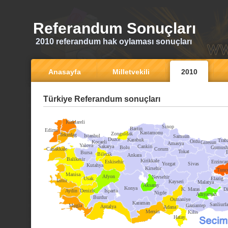
Referandum Sonuçları
2010 referandum hak oylaması sonuçları
Anasayfa
Milletvekili
2010
Türkiye Referandum sonuçları
Kirklareli
Sinop
Bartin
Edirne
Kastamonu
Zonguldak
Tekirdag
Istanbul
Samsun
Duzce
Karabuk
Trab
Ordu
Kocaeli
Giresun
Amasya
Yalova
Sakarya
Cankiri
Bolu
Gumush
Canakkale
Corum
Tokat
Bursa
Bilecik
Ankara
Balikesir
Kirikkale
Eskisehir
Erzinca
Yozgat
Sivas
Kutahya
Kirsehir
Tunce
Manisa
Afyon
Nevsehir
Usak
Elazig
Izmir
Kayseri
Malatya
Aksaray
Konya
K. Maras
Di
Aydin
Denizli
Isparta
Nigde
Adiyaman
Burdur
Osmaniye
Karaman
Sanliurfa
Mugla
Gaziantep
Antalya
Adana
Mersin
Kilis
Hatay