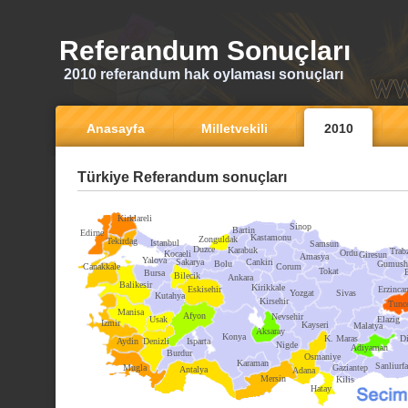
Referandum Sonuçları
2010 referandum hak oylaması sonuçları
Anasayfa
Milletvekili
2010
Türkiye Referandum sonuçları
Kirklareli
Sinop
Bartin
Edirne
Kastamonu
Zonguldak
Tekirdag
Istanbul
Samsun
Duzce
Karabuk
Trab
Ordu
Kocaeli
Giresun
Amasya
Yalova
Sakarya
Cankiri
Bolu
Gumush
Canakkale
Corum
Tokat
Bursa
Bilecik
Ankara
Balikesir
Kirikkale
Eskisehir
Erzinca
Yozgat
Sivas
Kutahya
Kirsehir
Tunce
Manisa
Afyon
Nevsehir
Usak
Elazig
Izmir
Kayseri
Malatya
Aksaray
Konya
K. Maras
Di
Aydin
Denizli
Isparta
Nigde
Adiyaman
Burdur
Osmaniye
Karaman
Sanliurfa
Mugla
Gaziantep
Antalya
Adana
Mersin
Kilis
Hatay