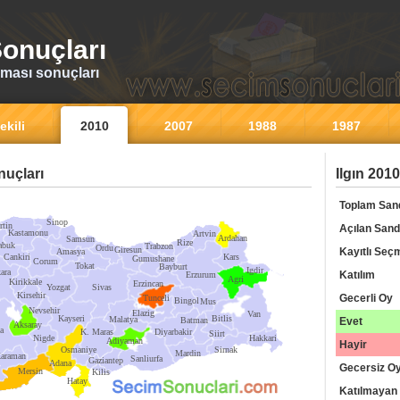
onuçları
ması sonuçları
ekili
2010
2007
1988
1987
uçları
Ilgın 201
Toplam San
Sinop
rtin
Açılan Sand
Kastamonu
Artvin
Ardahan
Samsun
Rize
abuk
Trabzon
Ordu
Giresun
Kayıtlı Seç
Amasya
Cankiri
Kars
Gumushane
Corum
Tokat
Bayburt
Igdir
ara
Katılım
Erzurum
Agri
Kirikkale
Erzincan
Yozgat
Sivas
Kirsehir
Gecerli Oy
Tunceli
Bingol
Mus
Nevsehir
Elazig
Van
Kayseri
Bitlis
Malatya
Batman
Evet
Aksaray
a
K. Maras
Diyarbakir
Siirt
Nigde
Hakkari
Adiyaman
Hayir
Osmaniye
Sirnak
Mardin
araman
Sanliurfa
Gaziantep
Adana
Gecersiz O
Mersin
Kilis
Hatay
Katılmayan