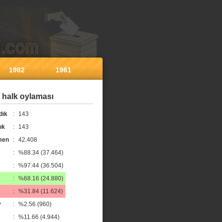
1982
1961
0 halk oylaması
dık
:
143
ık
:
143
men
:
42.408
:
%88.34 (37.464)
:
%97.44 (36.504)
:
%68.16 (24.880)
:
%31.84 (11.624)
y
:
%2.56 (960)
:
%11.66 (4.944)