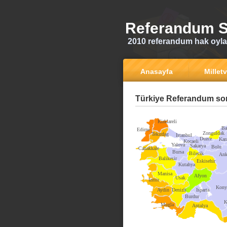
Referandum S
2010 referandum hak oyla
Anasayfa
Milletv
Türkiye Referandum son
Kirklareli
Ba
Edirne
Zonguldak
Tekirdag
Istanbul
Duzce
Kar
Kocaeli
Yalova
Sakarya
Bolu
Canakkale
Bursa
Bilecik
Ank
Balikesir
Eskisehir
Kutahya
Manisa
Afyon
Usak
Izmir
Kony
Aydin
Denizli
Isparta
Burdur
K
Mugla
Antalya