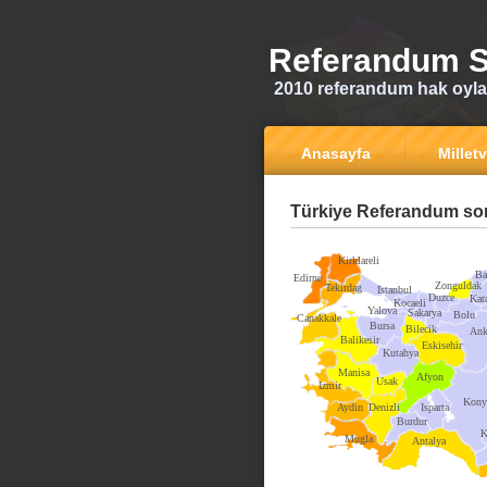
Referandum S
2010 referandum hak oyla
Anasayfa
Milletv
Türkiye Referandum son
Kirklareli
Ba
Edirne
Zonguldak
Tekirdag
Istanbul
Duzce
Kar
Kocaeli
Yalova
Sakarya
Bolu
Canakkale
Bursa
Bilecik
Ank
Balikesir
Eskisehir
Kutahya
Manisa
Afyon
Usak
Izmir
Kony
Aydin
Denizli
Isparta
Burdur
K
Mugla
Antalya