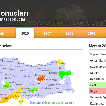
onuçları
ması sonuçları
ekili
2010
2007
1988
1987
uçları
Meram 20
Toplam San
Sinop
rtin
Açılan Sand
Kastamonu
Artvin
Ardahan
Samsun
Rize
abuk
Trabzon
Ordu
Giresun
Kayıtlı Seç
Amasya
Cankiri
Kars
Gumushane
Corum
Tokat
Bayburt
Igdir
ara
Katılım
Erzurum
Agri
Kirikkale
Erzincan
Yozgat
Sivas
Kirsehir
Gecerli Oy
Tunceli
Bingol
Mus
Nevsehir
Elazig
Van
Kayseri
Bitlis
Malatya
Batman
Evet
Aksaray
a
K. Maras
Diyarbakir
Siirt
Nigde
Hakkari
Adiyaman
Hayir
Osmaniye
Sirnak
Mardin
araman
Sanliurfa
Gaziantep
Adana
Gecersiz O
Mersin
Kilis
Hatay
Katılmayan