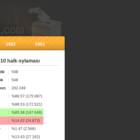
1982
1961
10 halk oylaması
dık
:
548
ık
:
548
men
:
202.249
:
%86.57 (175.087)
:
%98.53 (172.521)
:
%85.58 (147.648)
:
%14.42 (24.873)
y
:
%1.47 (2.566)
:
%13.43 (27.162)