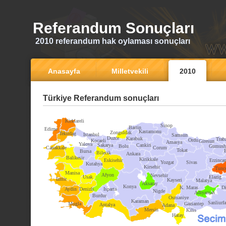
Referandum Sonuçları
2010 referandum hak oylaması sonuçları
Anasayfa
Milletvekili
2010
Türkiye Referandum sonuçları
Kirklareli
Sinop
Bartin
Edirne
Kastamonu
Zonguldak
Tekirdag
Istanbul
Samsun
Duzce
Karabuk
Trab
Ordu
Kocaeli
Giresun
Amasya
Yalova
Sakarya
Cankiri
Bolu
Gumush
Canakkale
Corum
Tokat
Bursa
Bilecik
Ankara
Balikesir
Kirikkale
Eskisehir
Erzinca
Yozgat
Sivas
Kutahya
Kirsehir
Tunce
Manisa
Afyon
Nevsehir
Usak
Elazig
Izmir
Kayseri
Malatya
Aksaray
Konya
K. Maras
Di
Aydin
Denizli
Isparta
Nigde
Adiyaman
Burdur
Osmaniye
Karaman
Sanliurfa
Mugla
Gaziantep
Antalya
Adana
Mersin
Kilis
Hatay