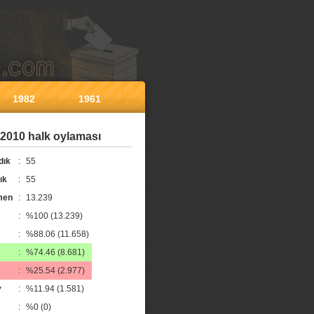
1982
1961
2010 halk oylaması
dık
:
55
ık
:
55
men
:
13.239
:
%100 (13.239)
:
%88.06 (11.658)
:
%74.46 (8.681)
:
%25.54 (2.977)
y
:
%11.94 (1.581)
:
%0 (0)