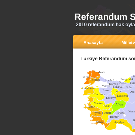
Referandum S
2010 referandum hak oyla
Anasayfa
Milletv
Türkiye Referandum son
Kirklareli
Ba
Edirne
Zonguldak
Tekirdag
Istanbul
Duzce
Kar
Kocaeli
Yalova
Sakarya
Bolu
Canakkale
Bursa
Bilecik
Ank
Balikesir
Eskisehir
Kutahya
Manisa
Afyon
Usak
Izmir
Kony
Aydin
Denizli
Isparta
Burdur
K
Mugla
Antalya