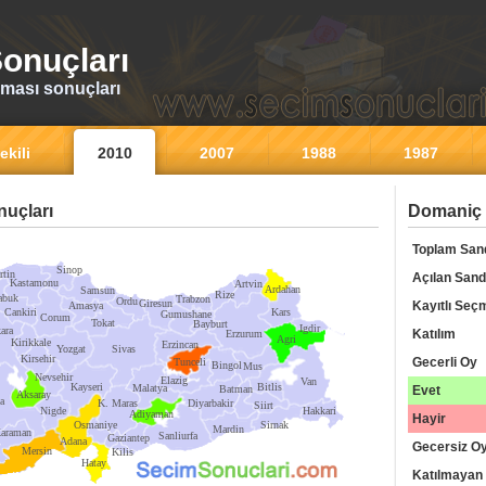
onuçları
ması sonuçları
ekili
2010
2007
1988
1987
uçları
Domaniç 
Toplam San
Sinop
rtin
Açılan Sand
Kastamonu
Artvin
Ardahan
Samsun
Rize
abuk
Trabzon
Ordu
Giresun
Kayıtlı Seç
Amasya
Cankiri
Kars
Gumushane
Corum
Tokat
Bayburt
Igdir
ara
Katılım
Erzurum
Agri
Kirikkale
Erzincan
Yozgat
Sivas
Kirsehir
Gecerli Oy
Tunceli
Bingol
Mus
Nevsehir
Elazig
Van
Kayseri
Bitlis
Malatya
Batman
Evet
Aksaray
a
K. Maras
Diyarbakir
Siirt
Nigde
Hakkari
Adiyaman
Hayir
Osmaniye
Sirnak
Mardin
araman
Sanliurfa
Gaziantep
Adana
Gecersiz O
Mersin
Kilis
Hatay
Katılmayan