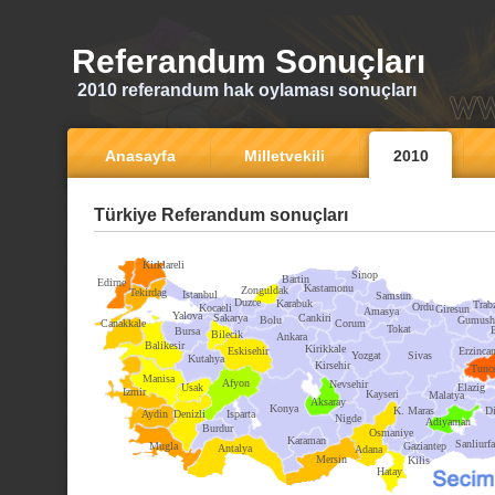
Referandum Sonuçları
2010 referandum hak oylaması sonuçları
Anasayfa
Milletvekili
2010
Türkiye Referandum sonuçları
Kirklareli
Sinop
Bartin
Edirne
Kastamonu
Zonguldak
Tekirdag
Istanbul
Samsun
Duzce
Karabuk
Trab
Ordu
Kocaeli
Giresun
Amasya
Yalova
Sakarya
Cankiri
Bolu
Gumush
Canakkale
Corum
Tokat
Bursa
Bilecik
Ankara
Balikesir
Kirikkale
Eskisehir
Erzinca
Yozgat
Sivas
Kutahya
Kirsehir
Tunce
Manisa
Afyon
Nevsehir
Usak
Elazig
Izmir
Kayseri
Malatya
Aksaray
Konya
K. Maras
Di
Aydin
Denizli
Isparta
Nigde
Adiyaman
Burdur
Osmaniye
Karaman
Sanliurfa
Mugla
Gaziantep
Antalya
Adana
Mersin
Kilis
Hatay