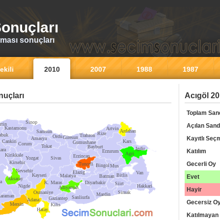
onuçları
ması sonuçları
ekili
2010
2007
1988
1987
uçları
Acıgöl 20
Toplam San
Sinop
rtin
Açılan Sand
Kastamonu
Artvin
Ardahan
Samsun
Rize
abuk
Trabzon
Ordu
Giresun
Kayıtlı Seç
Amasya
Cankiri
Kars
Gumushane
Corum
Tokat
Bayburt
Igdir
ara
Katılım
Erzurum
Agri
Kirikkale
Erzincan
Yozgat
Sivas
Kirsehir
Gecerli Oy
Tunceli
Bingol
Mus
Nevsehir
Elazig
Van
Kayseri
Bitlis
Malatya
Batman
Evet
Aksaray
a
K. Maras
Diyarbakir
Siirt
Nigde
Hakkari
Adiyaman
Hayir
Osmaniye
Sirnak
Mardin
araman
Sanliurfa
Gaziantep
Adana
Gecersiz O
Mersin
Kilis
Hatay
Katılmayan