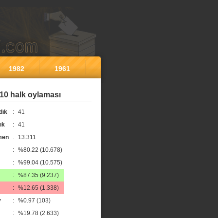
1982
1961
10 halk oylaması
dık
:
41
ık
:
41
men
:
13.311
:
%80.22 (10.678)
:
%99.04 (10.575)
:
%87.35 (9.237)
:
%12.65 (1.338)
y
:
%0.97 (103)
:
%19.78 (2.633)