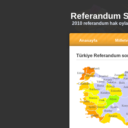
Referandum S
2010 referandum hak oyla
Anasayfa
Milletv
Türkiye Referandum son
Kirklareli
Ba
Edirne
Zonguldak
Tekirdag
Istanbul
Duzce
Kar
Kocaeli
Yalova
Sakarya
Bolu
Canakkale
Bursa
Bilecik
Ank
Balikesir
Eskisehir
Kutahya
Manisa
Afyon
Usak
Izmir
Kony
Aydin
Denizli
Isparta
Burdur
K
Mugla
Antalya