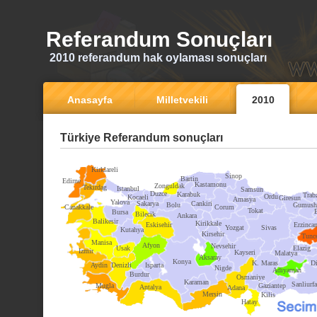
Referandum Sonuçları
2010 referandum hak oylaması sonuçları
Anasayfa
Milletvekili
2010
Türkiye Referandum sonuçları
Kirklareli
Sinop
Bartin
Edirne
Kastamonu
Zonguldak
Tekirdag
Istanbul
Samsun
Duzce
Karabuk
Trab
Ordu
Kocaeli
Giresun
Amasya
Yalova
Sakarya
Cankiri
Bolu
Gumush
Canakkale
Corum
Tokat
Bursa
Bilecik
Ankara
Balikesir
Kirikkale
Eskisehir
Erzinca
Yozgat
Sivas
Kutahya
Kirsehir
Tunce
Manisa
Afyon
Nevsehir
Usak
Elazig
Izmir
Kayseri
Malatya
Aksaray
Konya
K. Maras
Di
Aydin
Denizli
Isparta
Nigde
Adiyaman
Burdur
Osmaniye
Karaman
Sanliurfa
Mugla
Gaziantep
Antalya
Adana
Mersin
Kilis
Hatay