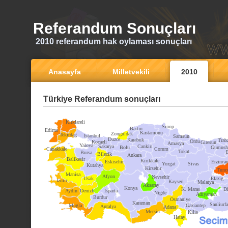
Referandum Sonuçları
2010 referandum hak oylaması sonuçları
Anasayfa
Milletvekili
2010
Türkiye Referandum sonuçları
Kirklareli
Sinop
Bartin
Edirne
Kastamonu
Zonguldak
Tekirdag
Istanbul
Samsun
Duzce
Karabuk
Trab
Ordu
Kocaeli
Giresun
Amasya
Yalova
Sakarya
Cankiri
Bolu
Gumush
Canakkale
Corum
Tokat
Bursa
Bilecik
Ankara
Balikesir
Kirikkale
Eskisehir
Erzinca
Yozgat
Sivas
Kutahya
Kirsehir
Tunce
Manisa
Afyon
Nevsehir
Usak
Elazig
Izmir
Kayseri
Malatya
Aksaray
Konya
K. Maras
Di
Aydin
Denizli
Isparta
Nigde
Adiyaman
Burdur
Osmaniye
Karaman
Sanliurfa
Mugla
Gaziantep
Antalya
Adana
Mersin
Kilis
Hatay