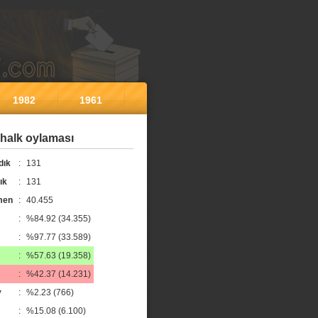
1982
1961
halk oylaması
dık
:
131
ık
:
131
men
:
40.455
:
%84.92 (34.355)
:
%97.77 (33.589)
:
%57.63 (19.358)
:
%42.37 (14.231)
y
:
%2.23 (766)
:
%15.08 (6.100)