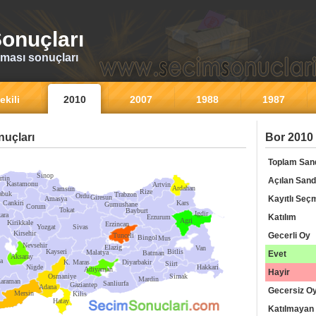
onuçları
ması sonuçları
ekili
2010
2007
1988
1987
uçları
Bor 2010 
Toplam San
Sinop
rtin
Açılan Sand
Kastamonu
Artvin
Ardahan
Samsun
Rize
abuk
Trabzon
Ordu
Giresun
Kayıtlı Seç
Amasya
Cankiri
Kars
Gumushane
Corum
Tokat
Bayburt
Igdir
ara
Katılım
Erzurum
Agri
Kirikkale
Erzincan
Yozgat
Sivas
Kirsehir
Gecerli Oy
Tunceli
Bingol
Mus
Nevsehir
Elazig
Van
Kayseri
Bitlis
Malatya
Batman
Evet
Aksaray
a
K. Maras
Diyarbakir
Siirt
Nigde
Hakkari
Adiyaman
Hayir
Osmaniye
Sirnak
Mardin
araman
Sanliurfa
Gaziantep
Adana
Gecersiz O
Mersin
Kilis
Hatay
Katılmayan