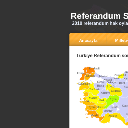
Referandum S
2010 referandum hak oyla
Anasayfa
Milletv
Türkiye Referandum son
Kirklareli
Ba
Edirne
Zonguldak
Tekirdag
Istanbul
Duzce
Kar
Kocaeli
Yalova
Sakarya
Bolu
Canakkale
Bursa
Bilecik
Ank
Balikesir
Eskisehir
Kutahya
Manisa
Afyon
Usak
Izmir
Kony
Aydin
Denizli
Isparta
Burdur
K
Mugla
Antalya