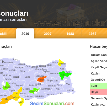
onuçları
ması sonuçları
ekili
2010
2007
1988
1987
uçları
Hasanbey
Toplam San
Sinop
rtin
Açılan Sand
Kastamonu
Artvin
Ardahan
Samsun
Rize
abuk
Trabzon
Ordu
Giresun
Kayıtlı Seç
Amasya
Cankiri
Kars
Gumushane
Corum
Tokat
Bayburt
Igdir
ara
Katılım
Erzurum
Agri
Kirikkale
Erzincan
Yozgat
Sivas
Kirsehir
Gecerli Oy
Tunceli
Bingol
Mus
Nevsehir
Elazig
Van
Kayseri
Bitlis
Malatya
Batman
Evet
Aksaray
a
K. Maras
Diyarbakir
Siirt
Nigde
Hakkari
Adiyaman
Hayir
Osmaniye
Sirnak
Mardin
araman
Sanliurfa
Gaziantep
Adana
Gecersiz O
Mersin
Kilis
Hatay
Katılmayan