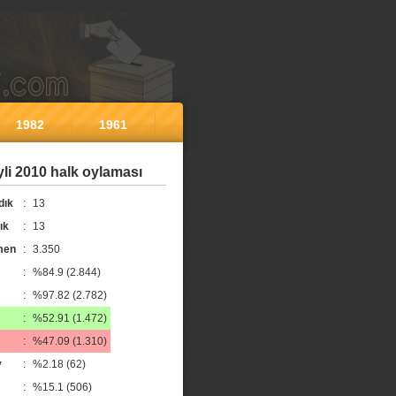
1982
1961
li 2010 halk oylaması
dık
:
13
ık
:
13
men
:
3.350
:
%84.9 (2.844)
:
%97.82 (2.782)
:
%52.91 (1.472)
:
%47.09 (1.310)
y
:
%2.18 (62)
:
%15.1 (506)