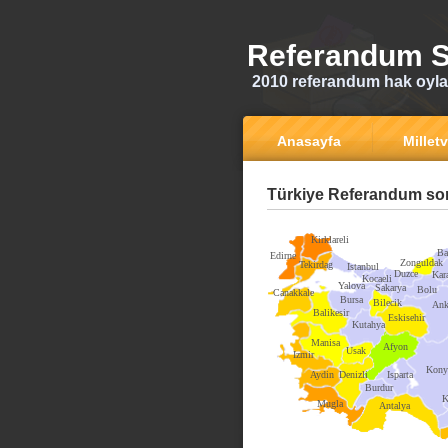
Referandum S
2010 referandum hak oyla
Anasayfa
Milletv
Türkiye Referandum son
Kirklareli
Ba
Edirne
Zonguldak
Tekirdag
Istanbul
Duzce
Kar
Kocaeli
Yalova
Sakarya
Bolu
Canakkale
Bursa
Bilecik
Ank
Balikesir
Eskisehir
Kutahya
Manisa
Afyon
Usak
Izmir
Kony
Aydin
Denizli
Isparta
Burdur
K
Mugla
Antalya