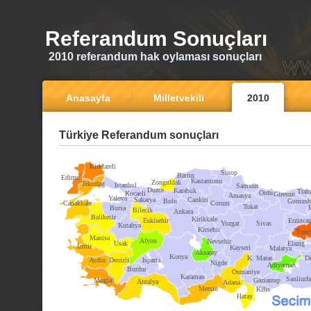
Referandum Sonuçları
2010 referandum hak oylaması sonuçları
Anasayfa
Milletvekili
2010
Türkiye Referandum sonuçları
Kirklareli
Sinop
Bartin
Edirne
Kastamonu
Zonguldak
Tekirdag
Istanbul
Samsun
Duzce
Karabuk
Trab
Ordu
Kocaeli
Giresun
Amasya
Yalova
Sakarya
Cankiri
Bolu
Gumush
Canakkale
Corum
Tokat
Bursa
Bilecik
Ankara
Balikesir
Kirikkale
Eskisehir
Erzinca
Yozgat
Sivas
Kutahya
Kirsehir
Tunce
Manisa
Afyon
Nevsehir
Usak
Elazig
Izmir
Kayseri
Malatya
Aksaray
Konya
K. Maras
Di
Aydin
Denizli
Isparta
Nigde
Adiyaman
Burdur
Osmaniye
Karaman
Sanliurfa
Mugla
Gaziantep
Antalya
Adana
Mersin
Kilis
Hatay