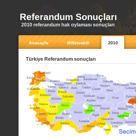
Referandum Sonuçları
2010 referandum hak oylaması sonuçları
Anasayfa
Milletvekili
2010
Türkiye Referandum sonuçları
Kirklareli
Sinop
Bartin
Edirne
Kastamonu
Zonguldak
Tekirdag
Istanbul
Samsun
Duzce
Karabuk
Trab
Ordu
Kocaeli
Giresun
Amasya
Yalova
Sakarya
Cankiri
Bolu
Gumush
Canakkale
Corum
Tokat
Bursa
Bilecik
Ankara
Balikesir
Kirikkale
Eskisehir
Erzinca
Yozgat
Sivas
Kutahya
Kirsehir
Tunce
Manisa
Afyon
Nevsehir
Usak
Elazig
Izmir
Kayseri
Malatya
Aksaray
Konya
K. Maras
Di
Aydin
Denizli
Isparta
Nigde
Adiyaman
Burdur
Osmaniye
Karaman
Sanliurfa
Mugla
Gaziantep
Antalya
Adana
Mersin
Kilis
Hatay