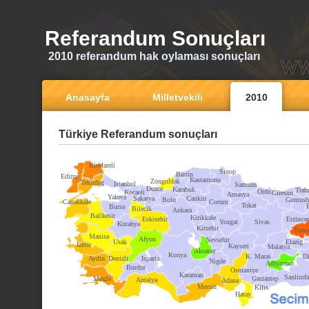
Referandum Sonuçları
2010 referandum hak oylaması sonuçları
Anasayfa
Milletvekili
2010
Türkiye Referandum sonuçları
Kirklareli
Sinop
Bartin
Edirne
Kastamonu
Zonguldak
Tekirdag
Istanbul
Samsun
Duzce
Karabuk
Trab
Ordu
Kocaeli
Giresun
Amasya
Yalova
Sakarya
Cankiri
Bolu
Gumush
Canakkale
Corum
Tokat
Bursa
Bilecik
Ankara
Balikesir
Kirikkale
Eskisehir
Erzinca
Yozgat
Sivas
Kutahya
Kirsehir
Tunce
Manisa
Afyon
Nevsehir
Usak
Elazig
Izmir
Kayseri
Malatya
Aksaray
Konya
K. Maras
Di
Aydin
Denizli
Isparta
Nigde
Adiyaman
Burdur
Osmaniye
Karaman
Sanliurfa
Mugla
Gaziantep
Antalya
Adana
Mersin
Kilis
Hatay