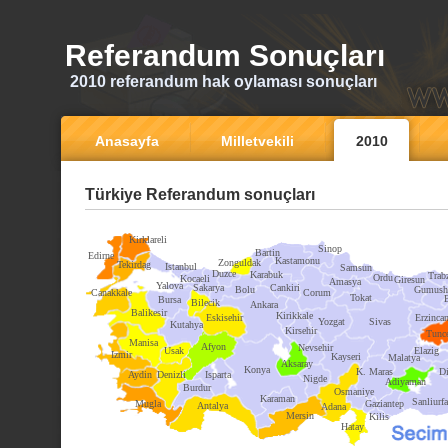
Referandum Sonuçları
2010 referandum hak oylaması sonuçları
Anasayfa
Milletvekili
2010
Türkiye Referandum sonuçları
Kirklareli
Sinop
Bartin
Edirne
Kastamonu
Zonguldak
Tekirdag
Istanbul
Samsun
Duzce
Karabuk
Trab
Ordu
Kocaeli
Giresun
Amasya
Yalova
Sakarya
Cankiri
Bolu
Gumush
Canakkale
Corum
Tokat
Bursa
Bilecik
Ankara
Balikesir
Kirikkale
Eskisehir
Erzinca
Yozgat
Sivas
Kutahya
Kirsehir
Tunce
Manisa
Afyon
Nevsehir
Usak
Elazig
Izmir
Kayseri
Malatya
Aksaray
Konya
K. Maras
Di
Aydin
Denizli
Isparta
Nigde
Adiyaman
Burdur
Osmaniye
Karaman
Sanliurfa
Mugla
Gaziantep
Antalya
Adana
Mersin
Kilis
Hatay