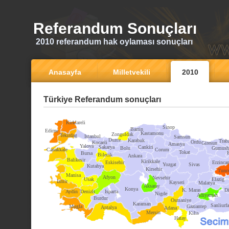
Referandum Sonuçları
2010 referandum hak oylaması sonuçları
Anasayfa
Milletvekili
2010
Türkiye Referandum sonuçları
Kirklareli
Sinop
Bartin
Edirne
Kastamonu
Zonguldak
Tekirdag
Istanbul
Samsun
Duzce
Karabuk
Trab
Ordu
Kocaeli
Giresun
Amasya
Yalova
Sakarya
Cankiri
Bolu
Gumush
Canakkale
Corum
Tokat
Bursa
Bilecik
Ankara
Balikesir
Kirikkale
Eskisehir
Erzinca
Yozgat
Sivas
Kutahya
Kirsehir
Tunce
Manisa
Afyon
Nevsehir
Usak
Elazig
Izmir
Kayseri
Malatya
Aksaray
Konya
K. Maras
Di
Aydin
Denizli
Isparta
Nigde
Adiyaman
Burdur
Osmaniye
Karaman
Sanliurfa
Mugla
Gaziantep
Antalya
Adana
Mersin
Kilis
Hatay