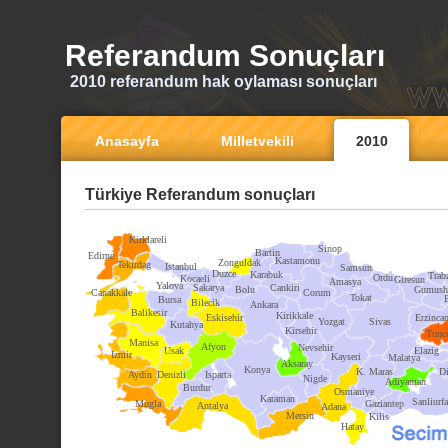
Referandum Sonuçları
2010 referandum hak oylaması sonuçları
Anasayfa
Milletvekili
2010
Türkiye Referandum sonuçları
Kirklareli
Sinop
Bartin
Edirne
Kastamonu
Zonguldak
Tekirdag
Istanbul
Samsun
Duzce
Karabuk
Trab
Ordu
Kocaeli
Giresun
Amasya
Yalova
Sakarya
Cankiri
Bolu
Gumush
Canakkale
Corum
Tokat
Bursa
Bilecik
Ankara
Balikesir
Kirikkale
Eskisehir
Erzinca
Yozgat
Sivas
Kutahya
Kirsehir
Tunce
Manisa
Afyon
Nevsehir
Usak
Elazig
Izmir
Kayseri
Malatya
Aksaray
Konya
K. Maras
Di
Aydin
Denizli
Isparta
Nigde
Adiyaman
Burdur
Osmaniye
Karaman
Sanliurfa
Mugla
Gaziantep
Antalya
Adana
Mersin
Kilis
Hatay