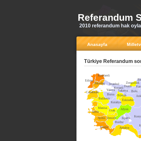
Referandum S
2010 referandum hak oyla
Anasayfa
Milletv
Türkiye Referandum son
Kirklareli
Ba
Edirne
Zonguldak
Tekirdag
Istanbul
Duzce
Kar
Kocaeli
Yalova
Sakarya
Bolu
Canakkale
Bursa
Bilecik
Ank
Balikesir
Eskisehir
Kutahya
Manisa
Afyon
Usak
Izmir
Kony
Aydin
Denizli
Isparta
Burdur
K
Mugla
Antalya