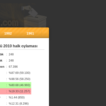
1982
1961
ü 2010 halk oylaması
dık
:
248
ık
:
248
men
:
67.396
:
%87.69 (59.100)
:
%98.56 (58.250)
:
%80.68 (46.993)
:
%19.33 (11.257)
y
:
%1.44 (850)
:
%12.31 (8.296)