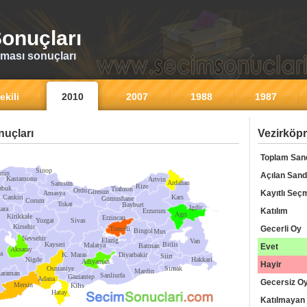
onuçları
ması sonuçları
ekili
2010
2007
1988
1987
uçları
Vezirköpr
Toplam San
Sinop
rtin
Açılan Sand
Kastamonu
Artvin
Ardahan
Samsun
Rize
abuk
Trabzon
Ordu
Giresun
Kayıtlı Seç
Amasya
Cankiri
Kars
Gumushane
Corum
Tokat
Bayburt
Igdir
ara
Katılım
Erzurum
Agri
Kirikkale
Erzincan
Yozgat
Sivas
Kirsehir
Gecerli Oy
Tunceli
Bingol
Mus
Nevsehir
Elazig
Van
Kayseri
Bitlis
Malatya
Batman
Evet
Aksaray
a
K. Maras
Diyarbakir
Siirt
Nigde
Hakkari
Adiyaman
Hayir
Osmaniye
Sirnak
Mardin
araman
Sanliurfa
Gaziantep
Adana
Gecersiz O
Mersin
Kilis
Hatay
Katılmayan