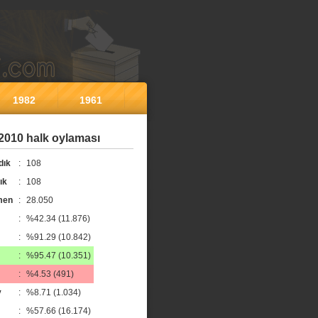
1982
1961
2010 halk oylaması
dık
:
108
ık
:
108
men
:
28.050
:
%42.34 (11.876)
:
%91.29 (10.842)
:
%95.47 (10.351)
:
%4.53 (491)
y
:
%8.71 (1.034)
:
%57.66 (16.174)