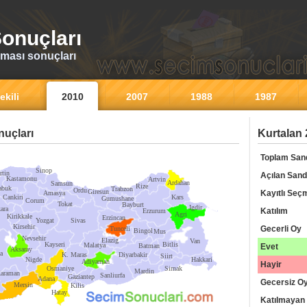
onuçları
ması sonuçları
ekili
2010
2007
1988
1987
uçları
Kurtalan 
Toplam San
Sinop
rtin
Açılan Sand
Kastamonu
Artvin
Ardahan
Samsun
Rize
abuk
Trabzon
Ordu
Giresun
Kayıtlı Seç
Amasya
Cankiri
Kars
Gumushane
Corum
Tokat
Bayburt
Igdir
ara
Katılım
Erzurum
Agri
Kirikkale
Erzincan
Yozgat
Sivas
Kirsehir
Gecerli Oy
Tunceli
Bingol
Mus
Nevsehir
Elazig
Van
Kayseri
Bitlis
Malatya
Batman
Evet
Aksaray
a
K. Maras
Diyarbakir
Siirt
Nigde
Hakkari
Adiyaman
Hayir
Osmaniye
Sirnak
Mardin
araman
Sanliurfa
Gaziantep
Adana
Gecersiz O
Mersin
Kilis
Hatay
Katılmayan