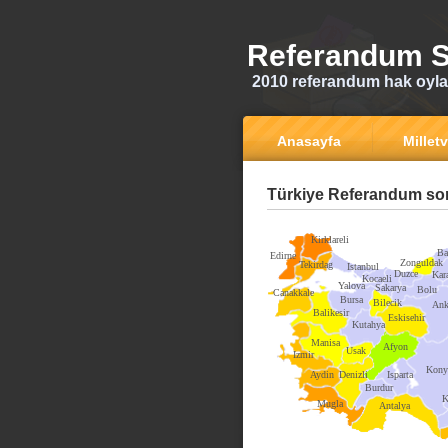
Referandum S
2010 referandum hak oyla
Anasayfa
Milletv
Türkiye Referandum son
Kirklareli
Ba
Edirne
Zonguldak
Tekirdag
Istanbul
Duzce
Kar
Kocaeli
Yalova
Sakarya
Bolu
Canakkale
Bursa
Bilecik
Ank
Balikesir
Eskisehir
Kutahya
Manisa
Afyon
Usak
Izmir
Kony
Aydin
Denizli
Isparta
Burdur
K
Mugla
Antalya