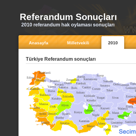
Referandum Sonuçları
2010 referandum hak oylaması sonuçları
Anasayfa
Milletvekili
2010
Türkiye Referandum sonuçları
Kirklareli
Sinop
Bartin
Edirne
Kastamonu
Zonguldak
Tekirdag
Istanbul
Samsun
Duzce
Karabuk
Trab
Ordu
Kocaeli
Giresun
Amasya
Yalova
Sakarya
Cankiri
Bolu
Gumush
Canakkale
Corum
Tokat
Bursa
Bilecik
Ankara
Balikesir
Kirikkale
Eskisehir
Erzinca
Yozgat
Sivas
Kutahya
Kirsehir
Tunce
Manisa
Afyon
Nevsehir
Usak
Elazig
Izmir
Kayseri
Malatya
Aksaray
Konya
K. Maras
Di
Aydin
Denizli
Isparta
Nigde
Adiyaman
Burdur
Osmaniye
Karaman
Sanliurfa
Mugla
Gaziantep
Antalya
Adana
Mersin
Kilis
Hatay