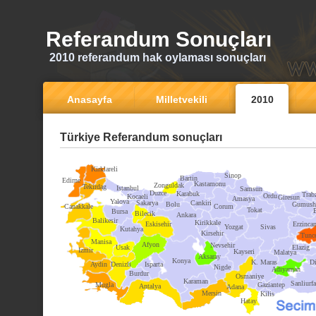
Referandum Sonuçları
2010 referandum hak oylaması sonuçları
Anasayfa
Milletvekili
2010
Türkiye Referandum sonuçları
Kirklareli
Sinop
Bartin
Edirne
Kastamonu
Zonguldak
Tekirdag
Istanbul
Samsun
Duzce
Karabuk
Trab
Ordu
Kocaeli
Giresun
Amasya
Yalova
Sakarya
Cankiri
Bolu
Gumush
Canakkale
Corum
Tokat
Bursa
Bilecik
Ankara
Balikesir
Kirikkale
Eskisehir
Erzinca
Yozgat
Sivas
Kutahya
Kirsehir
Tunce
Manisa
Afyon
Nevsehir
Usak
Elazig
Izmir
Kayseri
Malatya
Aksaray
Konya
K. Maras
Di
Aydin
Denizli
Isparta
Nigde
Adiyaman
Burdur
Osmaniye
Karaman
Sanliurfa
Mugla
Gaziantep
Antalya
Adana
Mersin
Kilis
Hatay