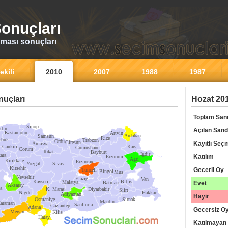
onuçları
ması sonuçları
ekili
2010
2007
1988
1987
uçları
Hozat 201
Toplam San
Sinop
rtin
Açılan Sand
Kastamonu
Artvin
Ardahan
Samsun
Rize
abuk
Trabzon
Ordu
Giresun
Kayıtlı Seç
Amasya
Cankiri
Kars
Gumushane
Corum
Tokat
Bayburt
Igdir
ara
Katılım
Erzurum
Agri
Kirikkale
Erzincan
Yozgat
Sivas
Kirsehir
Gecerli Oy
Tunceli
Bingol
Mus
Nevsehir
Elazig
Van
Kayseri
Bitlis
Malatya
Batman
Evet
Aksaray
a
K. Maras
Diyarbakir
Siirt
Nigde
Hakkari
Adiyaman
Hayir
Osmaniye
Sirnak
Mardin
araman
Sanliurfa
Gaziantep
Adana
Gecersiz O
Mersin
Kilis
Hatay
Katılmayan