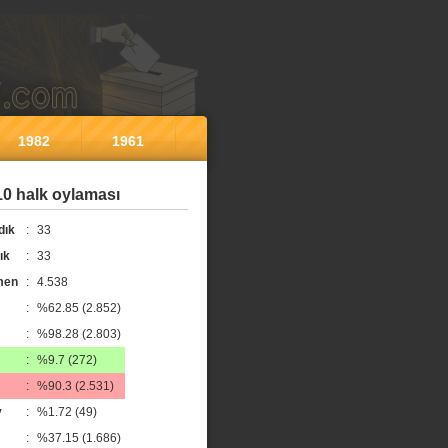
1982
1961
0 halk oylaması
dık
:
33
ık
:
33
men
:
4.538
:
%62.85 (2.852)
:
%98.28 (2.803)
:
%9.7 (272)
:
%90.3 (2.531)
y
:
%1.72 (49)
:
%37.15 (1.686)