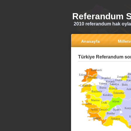
Referandum S
2010 referandum hak oyla
Anasayfa
Milletv
Türkiye Referandum son
Kirklareli
Ba
Edirne
Zonguldak
Tekirdag
Istanbul
Duzce
Kar
Kocaeli
Yalova
Sakarya
Bolu
Canakkale
Bursa
Bilecik
Ank
Balikesir
Eskisehir
Kutahya
Manisa
Afyon
Usak
Izmir
Kony
Aydin
Denizli
Isparta
Burdur
K
Mugla
Antalya