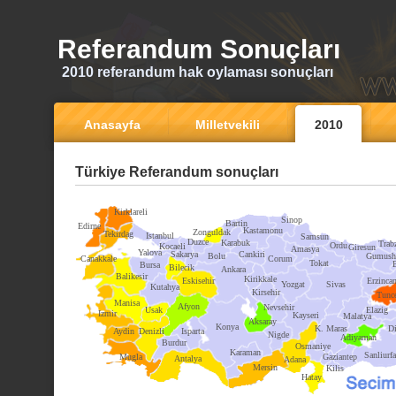
Referandum Sonuçları
2010 referandum hak oylaması sonuçları
Anasayfa
Milletvekili
2010
Türkiye Referandum sonuçları
Kirklareli
Sinop
Bartin
Edirne
Kastamonu
Zonguldak
Tekirdag
Istanbul
Samsun
Duzce
Karabuk
Trab
Ordu
Kocaeli
Giresun
Amasya
Yalova
Sakarya
Cankiri
Bolu
Gumush
Canakkale
Corum
Tokat
Bursa
Bilecik
Ankara
Balikesir
Kirikkale
Eskisehir
Erzinca
Yozgat
Sivas
Kutahya
Kirsehir
Tunce
Manisa
Afyon
Nevsehir
Usak
Elazig
Izmir
Kayseri
Malatya
Aksaray
Konya
K. Maras
Di
Aydin
Denizli
Isparta
Nigde
Adiyaman
Burdur
Osmaniye
Karaman
Sanliurfa
Mugla
Gaziantep
Antalya
Adana
Mersin
Kilis
Hatay