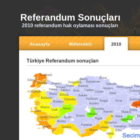
Referandum Sonuçları
2010 referandum hak oylaması sonuçları
Anasayfa
Milletvekili
2010
Türkiye Referandum sonuçları
Kirklareli
Sinop
Bartin
Edirne
Kastamonu
Zonguldak
Tekirdag
Istanbul
Samsun
Duzce
Karabuk
Trab
Ordu
Kocaeli
Giresun
Amasya
Yalova
Sakarya
Cankiri
Bolu
Gumush
Canakkale
Corum
Tokat
Bursa
Bilecik
Ankara
Balikesir
Kirikkale
Eskisehir
Erzinca
Yozgat
Sivas
Kutahya
Kirsehir
Tunce
Manisa
Afyon
Nevsehir
Usak
Elazig
Izmir
Kayseri
Malatya
Aksaray
Konya
K. Maras
Di
Aydin
Denizli
Isparta
Nigde
Adiyaman
Burdur
Osmaniye
Karaman
Sanliurfa
Mugla
Gaziantep
Antalya
Adana
Mersin
Kilis
Hatay